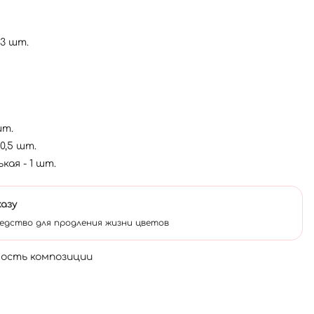
3 шт.
шт.
0,5 шт.
ая - 1 шт.
казу
едство для продления жизни цветов
мость композиции