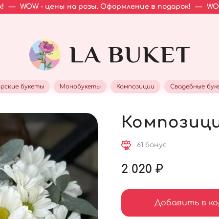
ены на розы. Оформление в подарок!
—
WOW - цены на 
рские букеты
Монобукеты
Композиции
Свадебные бук
Композици
61 бонус
2 020 ₽
Добавить в ко