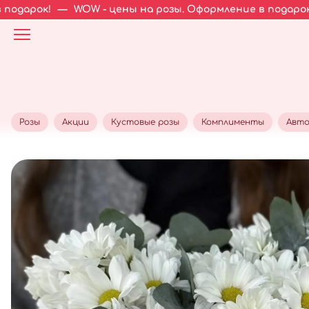
WOW - цены на розы. Оформление в подарок!
—
WOW - ц
Розы
Акции
Кустовые розы
Комплименты
Авто