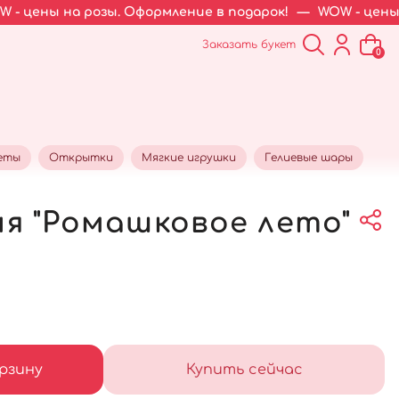
розы. Оформление в подарок!
—
WOW - цены на розы. Оф
Заказать букет
0
еты
Открытки
Мягкие игрушки
Гелиевые шары
я "Ромашковое лето"
рзину
Купить сейчас