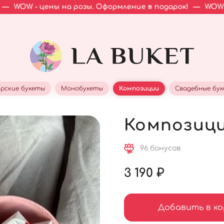
ны на розы. Оформление в подарок!
—
WOW - цены на ро
рские букеты
Монобукеты
Композиции
Свадебные бу
Композици
96 бонусов
3 190 ₽
Добавить в ко