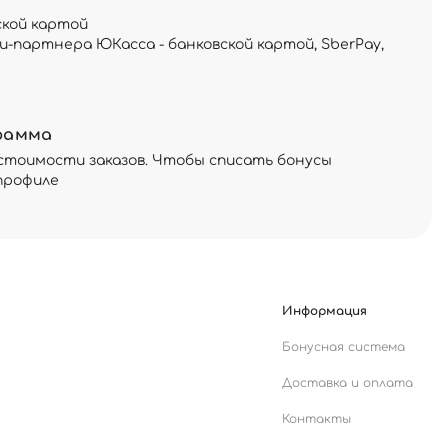
ской картой
и-партнера ЮКасса - банковской картой, SberPay,
рамма
стоимости заказов. Чтобы списать бонусы
профиле
Информация
Бонусная система
Доставка и оплата
Контакты