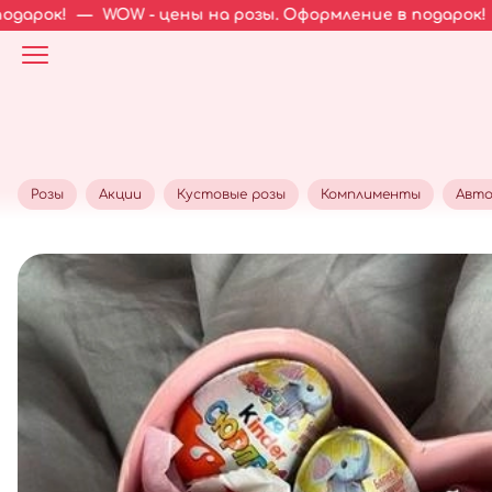
WOW - цены на розы. Оформление в подарок!
—
WOW - це
Розы
Акции
Кустовые розы
Комплименты
Авто