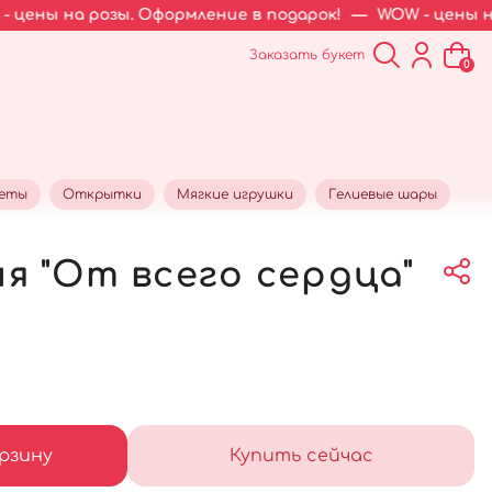
зы. Оформление в подарок!
—
WOW - цены на розы. Офор
Заказать букет
0
кеты
Открытки
Мягкие игрушки
Гелиевые шары
я "От всего сердца"
рзину
Купить сейчас