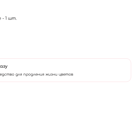
- 1 шт.
казу
едство для продления жизни цветов