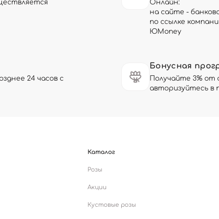
существляется
Онлайн:
на сайте - банков
по ссылке компани
ЮMoney
Бонусная прог
зднее 24 часов с
Получайте 3% от 
авторизуйтесь в 
Каталог
Розы
Акции
Кустовые розы