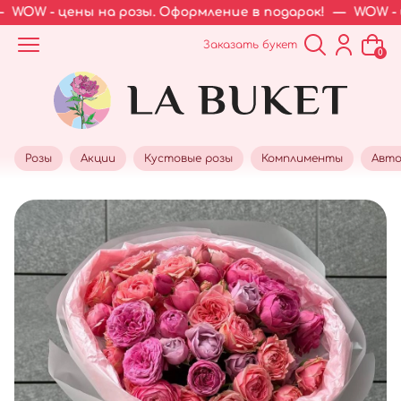
WOW - цены на розы. Оформление в подарок!
—
WOW - це
Заказать букет
0
Розы
Акции
Кустовые розы
Комплименты
Авто