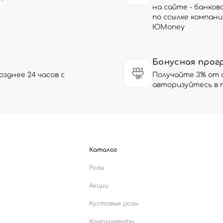
на сайте - банков
по ссылке компани
ЮMoney
Бонусная прог
зднее 24 часов с
Получайте 3% от 
авторизуйтесь в 
Каталог
Розы
Акции
Кустовые розы
Комплименты