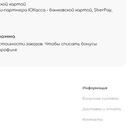
ской картой
и-партнера ЮКасса - банковской картой, SberPay,
рамма
стоимости заказов. Чтобы списать бонусы
профиле
Информация
Бонусная система
Доставка и оплата
Контакты