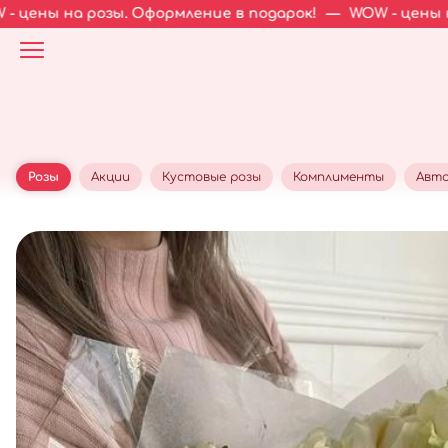
озы. Оформление в подарок!
—
WOW - цены на розы. Офо
Розы
Акции
Кустовые розы
Комплименты
Авто