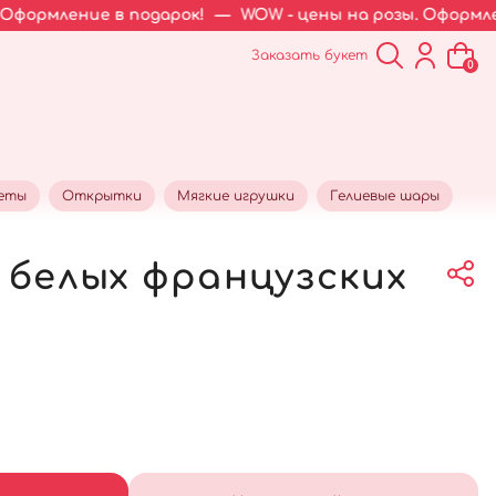
 в подарок!
—
WOW - цены на розы. Оформление в подар
Заказать букет
0
кеты
Открытки
Мягкие игрушки
Гелиевые шары
9 белых французских