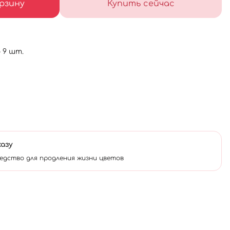
рзину
Купить сейчас
- 9 шт.
казу
едство для продления жизни цветов