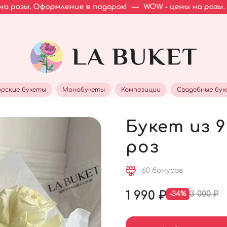
рмление в подарок!
—
WOW - цены на розы. Оформление
рские букеты
Монобукеты
Композиции
Свадебные бу
Букет из 
роз
60 бонусов
1 990 ₽
3 000 ₽
-34%