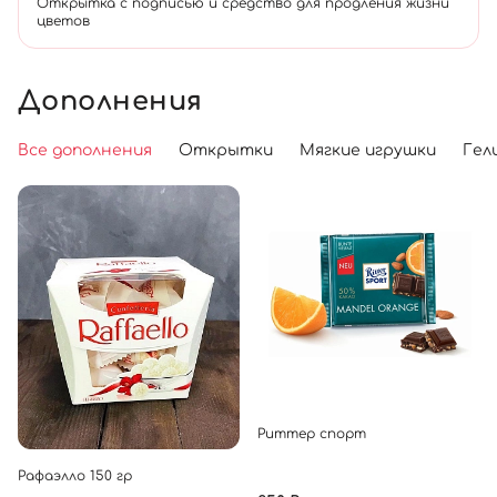
Открытка с подписью и средство для продления жизни
цветов
Дополнения
Все дополнения
Открытки
Мягкие игрушки
Гел
Риттер спорт
Рафаэлло 150 гр