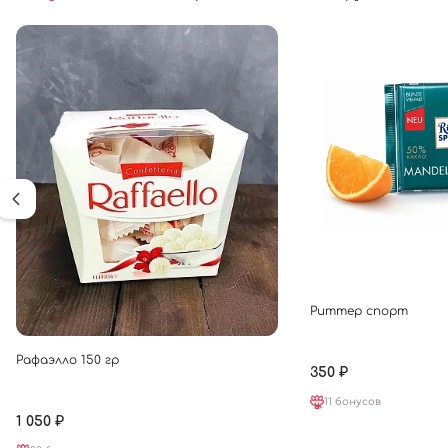
Риттер спорт
Рафаэлло 150 гр
350 ₽
11 бонусов
1 050 ₽