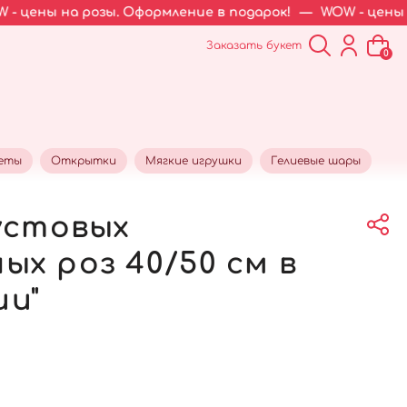
 розы. Оформление в подарок!
—
WOW - цены на розы. 
Заказать букет
0
кеты
Открытки
Мягкие игрушки
Гелиевые шары
кустовых
ых роз 40/50 см в
и"