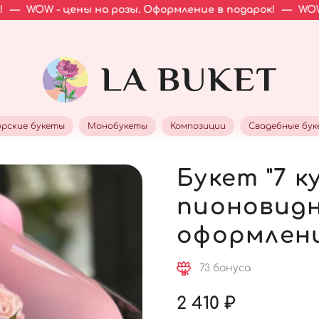
 цены на розы. Оформление в подарок!
—
WOW - цены на
рские букеты
Монобукеты
Композиции
Свадебные бу
Букет "7 
пионовидн
оформлени
73 бонуса
2 410 ₽