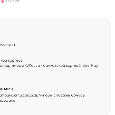
12 бонусов
лучении
ской картой
и-партнера ЮКасса - банковской картой, SberPay,
рамма
стоимости заказов. Чтобы списать бонусы
профиле