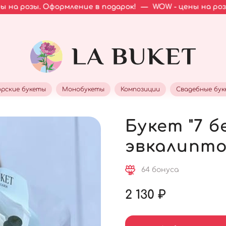
Оформление в подарок!
—
WOW - цены на розы. Оформлен
рские букеты
Монобукеты
Композиции
Свадебные бу
Букет "7 б
эвкалипто
64 бонуса
2 130 ₽