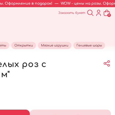
ие в подарок!
—
WOW - цены на розы. Оформление в под
Заказать букет
0
кеты
Открытки
Мягкие игрушки
Гелиевые шары
елых роз с
м"