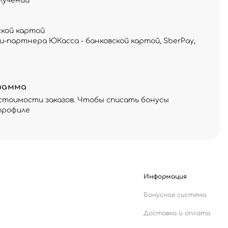
лучении
ской картой
и-партнера ЮКасса - банковской картой, SberPay,
рамма
стоимости заказов. Чтобы списать бонусы
профиле
Информация
Бонусная система
Доставка и оплата