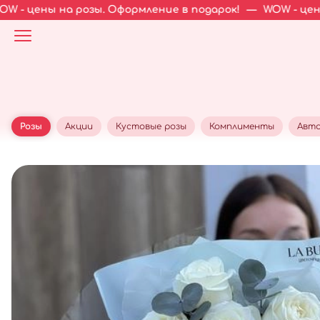
 розы. Оформление в подарок!
—
WOW - цены на розы. 
Розы
Акции
Кустовые розы
Комплименты
Авто