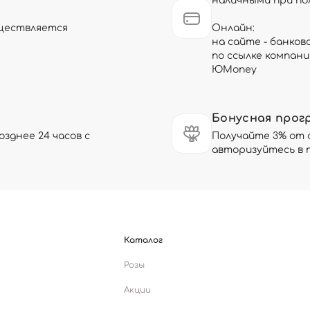
наличными при по
существляется
Онлайн:
на сайте - банков
по ссылке компани
ЮMoney
Бонусная прог
зднее 24 часов с
Получайте 3% от 
авторизуйтесь в 
Каталог
Розы
Акции