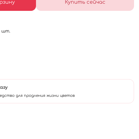
рзину
Купить сейчас
7 шт.
казу
едство для продления жизни цветов