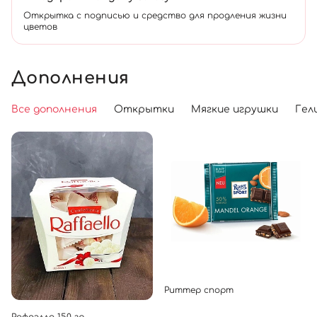
Открытка с подписью и средство для продления жизни
цветов
Дополнения
Все дополнения
Открытки
Мягкие игрушки
Гел
Риттер спорт
Рафаэлло 150 гр