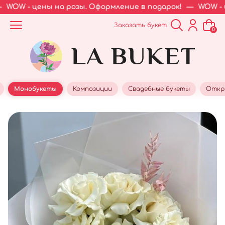
OW - цены на розы. Оформление в подарок!
—
WOW - це
Заказать букет
0
Монобукеты
Композиции
Свадебные букеты
Откр