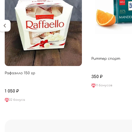
Риттер спорт
Рафаэлло 150 гр
350 ₽
11 бонусов
1 050 ₽
32 бонуса