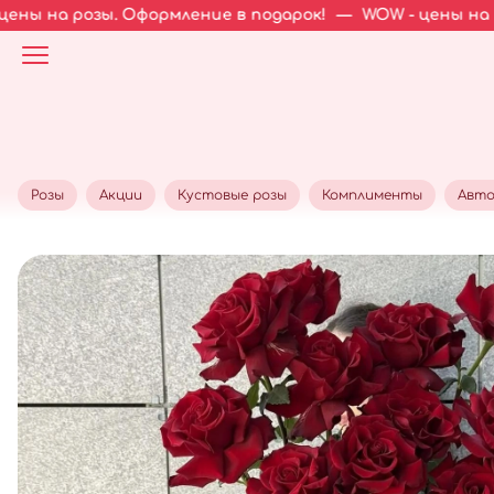
. Оформление в подарок!
—
WOW - цены на розы. Оформл
Розы
Акции
Кустовые розы
Комплименты
Авто