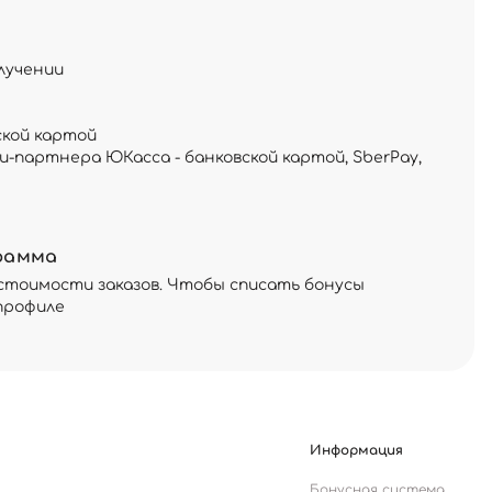
лучении
ской картой
и-партнера ЮКасса - банковской картой, SberPay,
рамма
стоимости заказов. Чтобы списать бонусы
профиле
Информация
Бонусная система