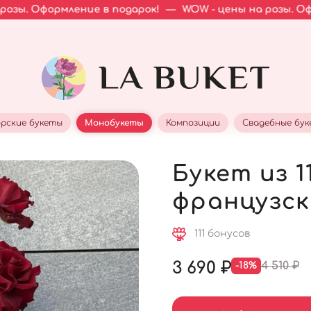
ение в подарок!
—
WOW - цены на розы. Оформление в п
рские букеты
Монобукеты
Композиции
Свадебные бу
Букет из 1
французски
111 бонусов
3 690 ₽
4 510 ₽
-18%