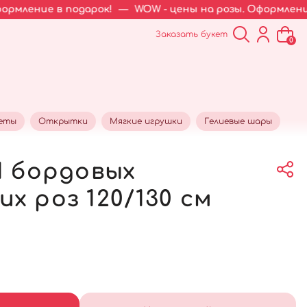
одарок!
—
WOW - цены на розы. Оформление в подарок!
Заказать букет
0
кеты
Открытки
Мягкие игрушки
Гелиевые шары
1 бордовых
х роз 120/130 см