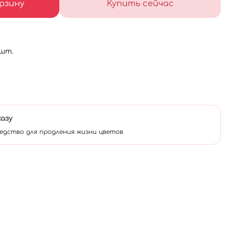
рзину
Купить сейчас
 шт.
казу
едство для продления жизни цветов