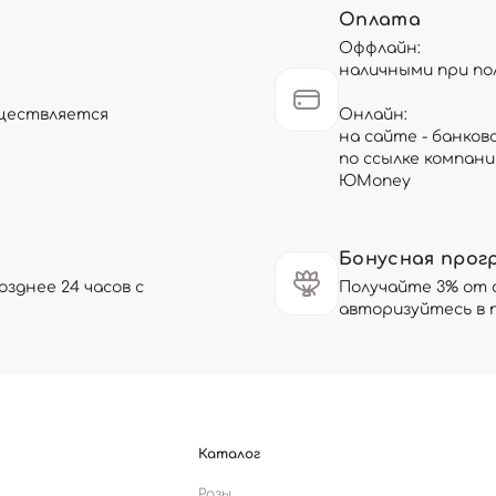
Оплата
Оффлайн:
наличными при по
существляется
Онлайн:
на сайте - банков
по ссылке компани
ЮMoney
Бонусная прог
зднее 24 часов с
Получайте 3% от 
авторизуйтесь в 
Каталог
Розы