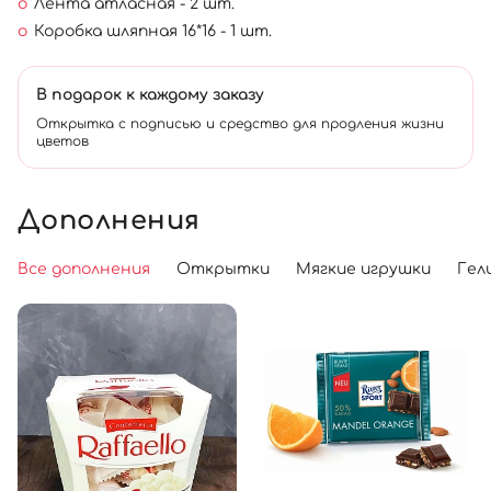
Лента атласная - 2 шт.
Коробка шляпная 16*16 - 1 шт.
В подарок к каждому заказу
Открытка с подписью и средство для продления жизни
цветов
Дополнения
Все дополнения
Открытки
Мягкие игрушки
Гел