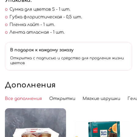
Упаковка:
Сумка для цветов S - 1 шт.
Губка флористическая - 0,5 шт.
Пленка лайт - 1 шт.
Лента атласная - 1 шт.
В подарок к каждому заказу
Открытка с подписью и средство для продления жизни
цветов
Дополнения
Все дополнения
Открытки
Мягкие игрушки
Гел