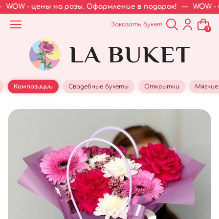
WOW - цены на розы. Оформление в подарок!
—
WOW - це
Заказать букет
0
Композиции
Свадебные букеты
Открытки
Мягкие