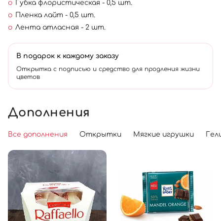
Губка флористическая - 0,5 шт.
Пленка лайт - 0,5 шт.
Лента атласная - 2 шт.
В подарок к каждому заказу
Открытка с подписью и средство для продления жизни
цветов
Дополнения
Все дополнения
Открытки
Мягкие игрушки
Гел