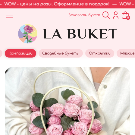
WOW - цены на розы. Оформление в подарок!
—
WOW - це
Заказать букет
0
Композиции
Свадебные букеты
Открытки
Мягкие