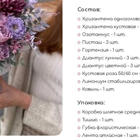
Состав:
Хризантема одноголовая
Хризантема кустовая - 
Озотамнус - 1 шт.
Писташ - 3 шт.
Гортензия - 1 шт.
Диантус лунный - 3 шт.
Диантус цветной - 3 ш
Кустовая роза 50/60 см 
Лимониум стабилизиров
Ковыль - 1 шт.
Упаковка:
Коробка шляпная средняя
Тишью - 1 шт.
Губка флористическая - 
Лента атласная - 1 шт.