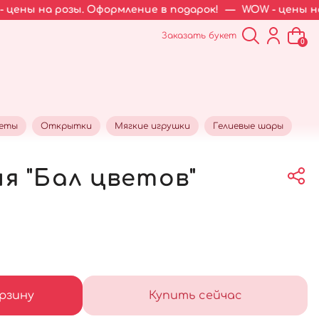
зы. Оформление в подарок!
—
WOW - цены на розы. Офор
Заказать букет
0
кеты
Открытки
Мягкие игрушки
Гелиевые шары
я "Бал цветов"
рзину
Купить сейчас