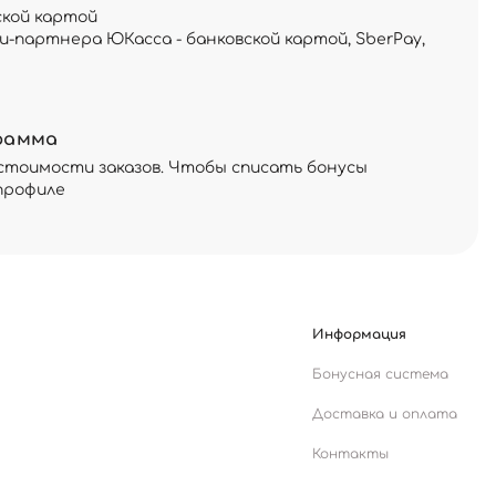
ской картой
и-партнера ЮКасса - банковской картой, SberPay,
рамма
стоимости заказов. Чтобы списать бонусы
профиле
Информация
Бонусная система
Доставка и оплата
Контакты