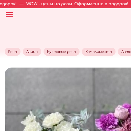
WOW - цены на розы. Оформление в подарок!
—
WOW - це
Розы
Акции
Кустовые розы
Комплименты
Авто