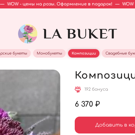
ны на розы. Оформление в подарок!
—
WOW - цены на ро
рские букеты
Монобукеты
Композиции
Свадебные бу
Композици
192 бонуса
6 370 ₽
Добавить в ко