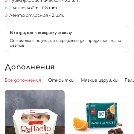
Губка флористическая - 0,5 шт.
Пленка лайт - 0,5 шт.
Лента атласная - 2 шт.
В подарок к каждому заказу
Открытка с подписью и средство для продления жизни
цветов
Дополнения
Все дополнения
Открытки
Мягкие игрушки
Гел