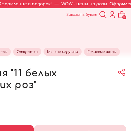
е в подарок!
—
WOW - цены на розы. Оформление в пода
Заказать букет
0
кеты
Открытки
Мягкие игрушки
Гелиевые шары
 "11 белых
их роз"