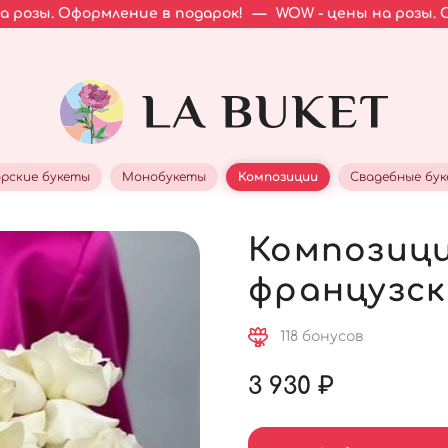
ормление в подарок!
—
WOW - цены на розы. Оформлени
рские букеты
Монобукеты
Композиции
Свадебные бу
Композиция
французск
118 бонусов
3 930 ₽