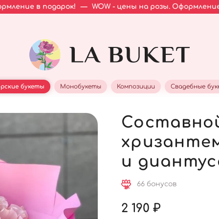
одарок!
—
WOW - цены на розы. Оформление в подарок!
рские букеты
Монобукеты
Композиции
Свадебные бу
Составной
хризантем
и диантус
66 бонусов
2 190 ₽