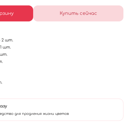
рзину
Купить сейчас
- 2 шт.
1 шт.
 шт.
т.
.
казу
едство для продления жизни цветов