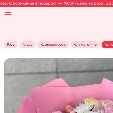
ение в подарок!
—
WOW - цены на розы. Оформление в п
Розы
Акции
Кустовые розы
Комплименты
Авто