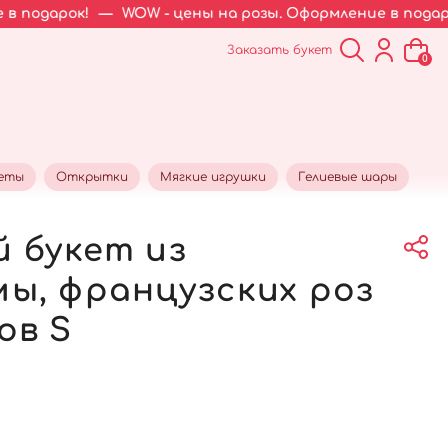
—
WOW - цены на розы. Оформление в подарок!
—
WOW 
Заказать букет
0
кеты
Открытки
Мягкие игрушки
Гелиевые шары
 букет из
ы, французских роз
ов S