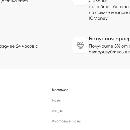
существляется
Онлайн:
на сайте - банков
по ссылке компани
ЮMoney
Бонусная прог
зднее 24 часов с
Получайте 3% от 
авторизуйтесь в 
Каталог
Розы
Акции
Кустовые розы