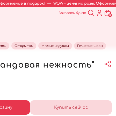
 подарок!
—
WOW - цены на розы. Оформление в подарок
Заказать букет
0
кеты
Открытки
Мягкие игрушки
Гелиевые шары
вандовая нежность"
рзину
Купить сейчас