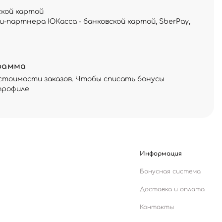
ской картой
и-партнера ЮКасса - банковской картой, SberPay,
рамма
стоимости заказов. Чтобы списать бонусы
профиле
Информация
Бонусная система
Доставка и оплата
Контакты