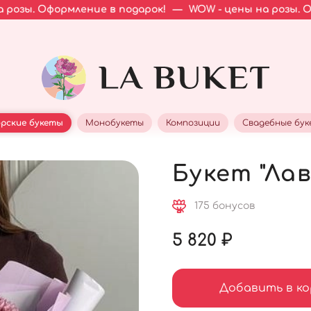
мление в подарок!
—
WOW - цены на розы. Оформление в
рские букеты
Монобукеты
Композиции
Свадебные бу
Букет "Ла
175 бонусов
5 820 ₽
Добавить в ко