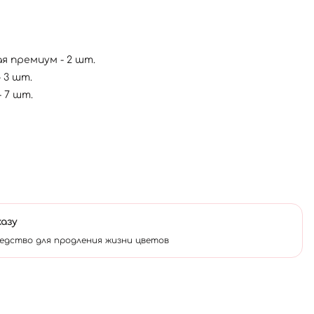
я премиум - 2 шт.
- 3 шт.
- 7 шт.
казу
едство для продления жизни цветов