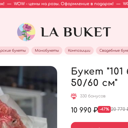
цены на розы. Оформление в подарок!
—
WOW - цены на
рские букеты
Монобукеты
Композиции
Свадебные бук
Букет "101
50/60 см"
330 бонусов
10 990 ₽
20 770 
-47%