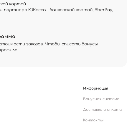
ской картой
и-партнера ЮКасса - банковской картой, SberPay,
рамма
стоимости заказов. Чтобы списать бонусы
профиле
Информация
Бонусная система
Доставка и оплата
Контакты