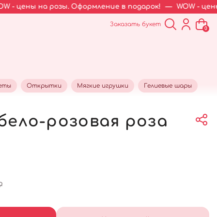
 розы. Оформление в подарок!
—
WOW - цены на розы. О
Заказать букет
0
еты
Открытки
Мягкие игрушки
Гелиевые шары
 бело-розовая роза
₽