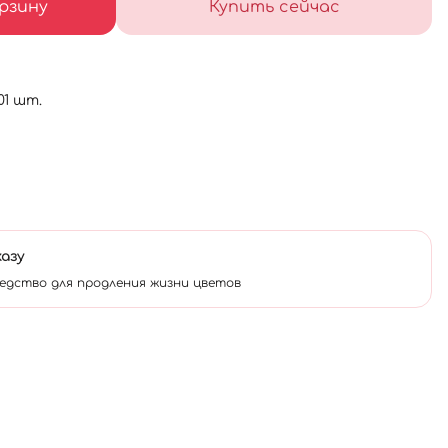
рзину
Купить сейчас
01 шт.
казу
едство для продления жизни цветов