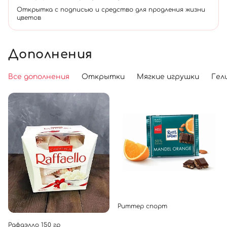
Открытка с подписью и средство для продления жизни
цветов
Дополнения
Все дополнения
Открытки
Мягкие игрушки
Гел
Риттер спорт
Рафаэлло 150 гр