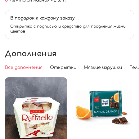
Лента атласная - 2 шт.
В подарок к каждому заказу
Открытка с подписью и средство для продления жизни
цветов
Дополнения
Все дополнения
Открытки
Мягкие игрушки
Гел