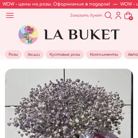
OW - цены на розы. Оформление в подарок!
—
WOW - цен
Заказать букет
0
Розы
Акции
Кустовые розы
Комплименты
Авто