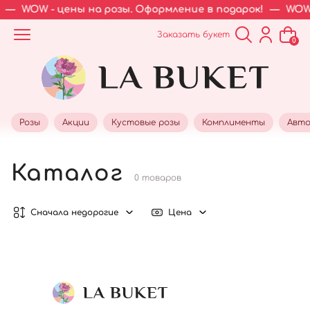
—
WOW - цены на розы. Оформление в подарок!
—
WOW 
Заказать букет
0
Розы
Акции
Кустовые розы
Комплименты
Авто
Каталог
0 товаров
Сначала недорогие
Цена