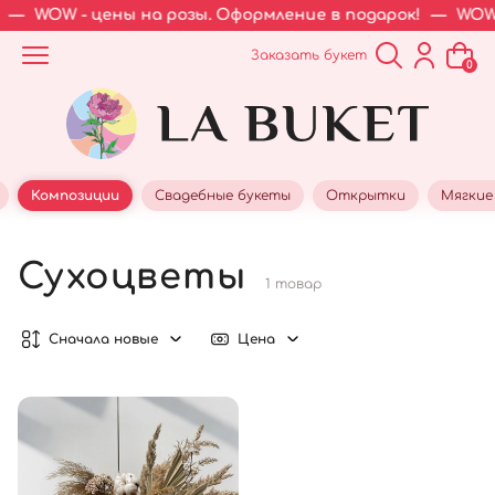
—
WOW - цены на розы. Оформление в подарок!
—
WOW 
Заказать букет
0
Композиции
Свадебные букеты
Открытки
Мягкие
Сухоцветы
1 товар
Сначала новые
Цена