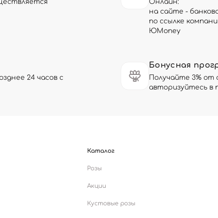
существляется
Онлайн:
на сайте - банков
по ссылке компани
ЮMoney
Бонусная прог
зднее 24 часов с
Получайте 3% от 
авторизуйтесь в 
Каталог
Розы
Акции
Кустовые розы