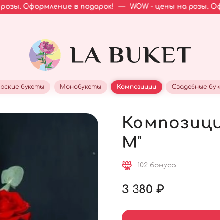
мление в подарок!
—
WOW - цены на розы. Оформление в
рские букеты
Монобукеты
Композиции
Свадебные бу
Композици
М"
102 бонуса
3 380 ₽