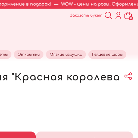
 подарок!
—
WOW - цены на розы. Оформление в подарок
Заказать букет
0
кеты
Открытки
Мягкие игрушки
Гелиевые шары
я "Красная королева