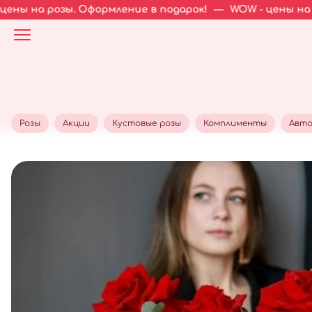
ы. Оформление в подарок!
—
WOW - цены на розы. Офор
Розы
Акции
Кустовые розы
Комплименты
Авто