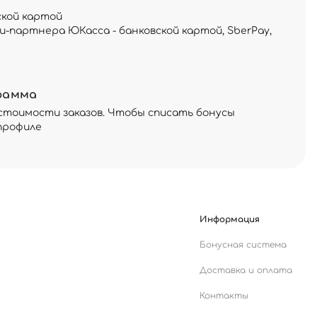
ской картой
и-партнера ЮКасса - банковской картой, SberPay,
рамма
стоимости заказов. Чтобы списать бонусы
профиле
Информация
Бонусная система
Доставка и оплата
Контакты